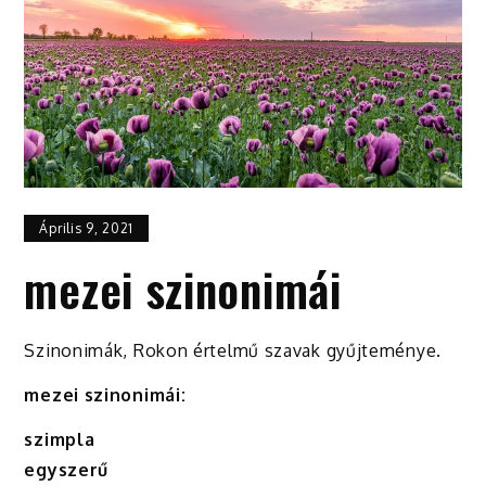
Április 9, 2021
mezei szinonimái
Szinonimák, Rokon értelmű szavak gyűjteménye.
mezei szinonimái:
szimpla
egyszerű