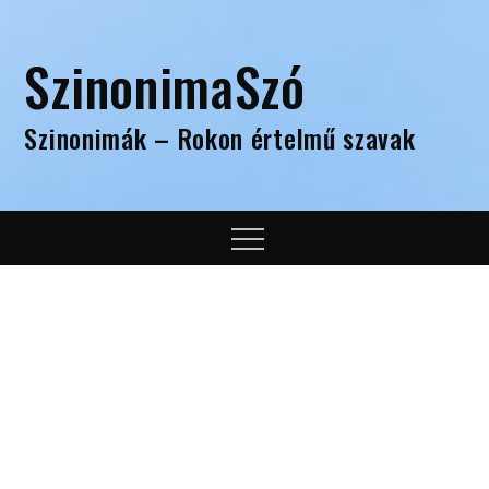
Skip
to
SzinonimaSzó
content
Szinonimák – Rokon értelmű szavak
Menu