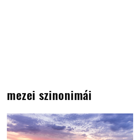
mezei szinonimái