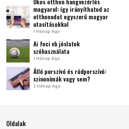
Okos otthon hangvezérlés
magyarul: így irányíthatod az
otthonodat egyszerű magyar
utasításokkal
1 Hónap Ago
Ai foci vb jóslatok
szóhasználata
1 Hónap Ago
Álló porszívó és rúdporszívó:
szinonímák vagy sem?
2 Hónap Ago
Oldalak