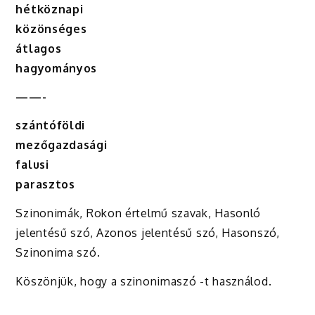
hétköznapi
közönséges
átlagos
hagyományos
——-
szántóföldi
mezőgazdasági
falusi
parasztos
Szinonimák, Rokon értelmű szavak, Hasonló
jelentésű szó, Azonos jelentésű szó, Hasonszó,
Szinonima szó.
Köszönjük, hogy a szinonimaszó -t használod.