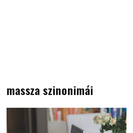
massza szinonimái