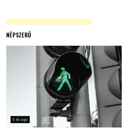
NÉPSZERŰ
5 év ago