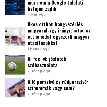
már nem a Google találati
listáján zajlik
4 Hét Ago
Okos otthon hangvezérlés
magyarul: így irányíthatod az
otthonodat egyszerű magyar
utasításokkal
1 Hónap Ago
Ai foci vb jóslatok
szóhasználata
2 Hónap Ago
Álló porszívó és rúdporszívó:
szinonímák vagy sem?
2 Hónap Ago