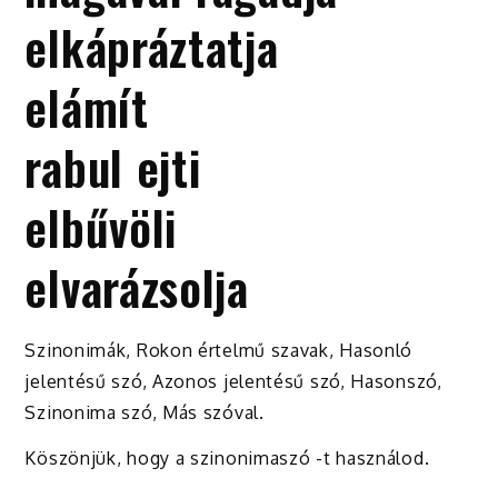
elkápráztatja
elámít
rabul ejti
elbűvöli
elvarázsolja
Szinonimák, Rokon értelmű szavak, Hasonló
jelentésű szó, Azonos jelentésű szó, Hasonszó,
Szinonima szó, Más szóval.
Köszönjük, hogy a szinonimaszó -t használod.