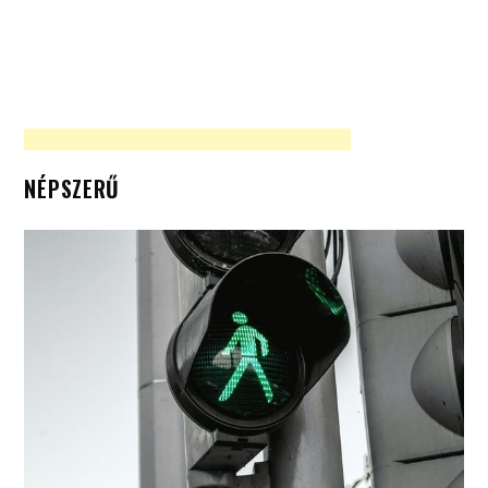
NÉPSZERŰ