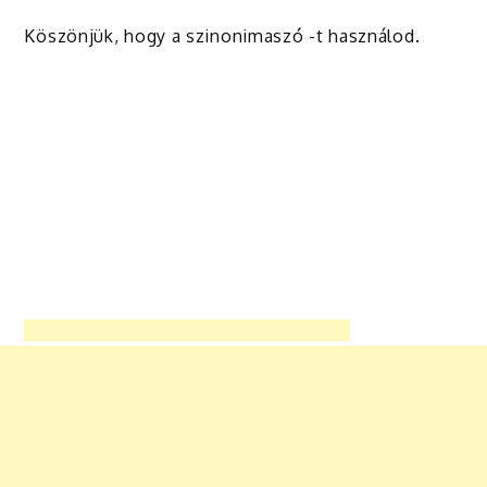
Köszönjük, hogy a szinonimaszó -t használod.