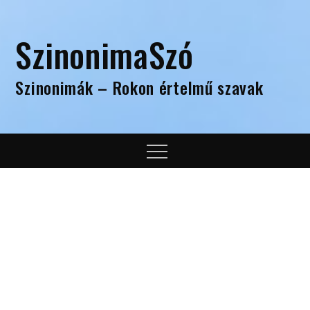
Skip
to
SzinonimaSzó
content
Szinonimák – Rokon értelmű szavak
Menu