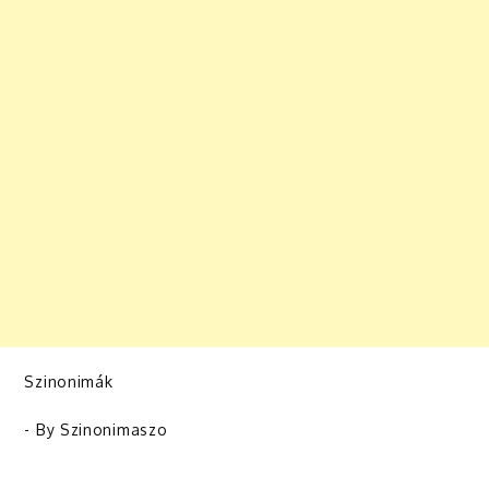
Szinonimák
- By
Szinonimaszo