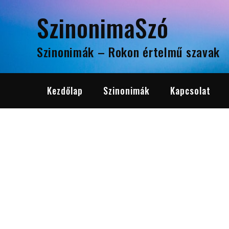
Skip
SzinonimaSzó
to
content
Szinonimák – Rokon értelmű szavak
Kezdőlap
Szinonimák
Kapcsolat