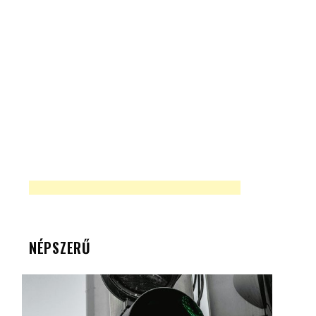
NÉPSZERŰ