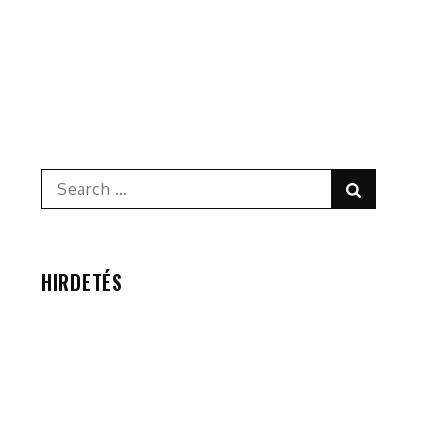
Search
Search
for:
HIRDETÉS