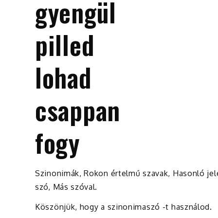
gyengül
pilled
lohad
csappan
fogy
Szinonimák, Rokon értelmű szavak, Hasonló jel
szó, Más szóval.
Köszönjük, hogy a szinonimaszó -t használod.