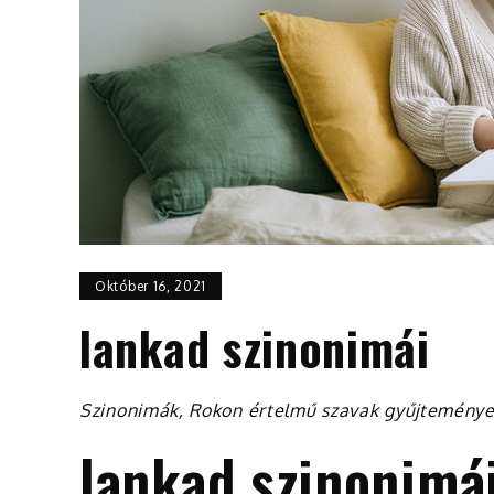
Október 16, 2021
lankad szinonimái
Szinonimák, Rokon értelmű szavak gyűjteménye
lankad szinonimái