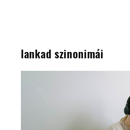
lankad szinonimái