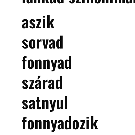
aszik
sorvad
fonnyad
szárad
satnyul
fonnyadozik