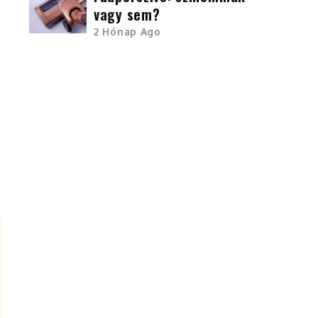
vagy sem?
2 Hónap Ago