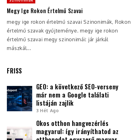
Szinonimák
Megy Ige Rokon Értelmű Szavai
megy ige rokon értelmű szavai Szinonimák, Rokon
értelmű szavak gyűjteménye. megy ige rokon
értelmű szavai megy szinonimái: jár járkál
mászkál...
FRISS
GEO: a következő SEO-verseny
már nem a Google találati
listáján zajlik
3 Hét Ago
Okos otthon hangvezérlés
magyarul: így irányíthatod az
otthonodat egyszerű magyar