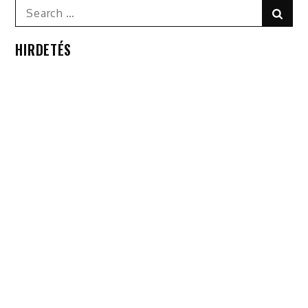
Search
Sear
for:
HIRDETÉS