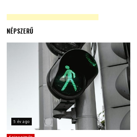
NÉPSZERŰ
5 év ago