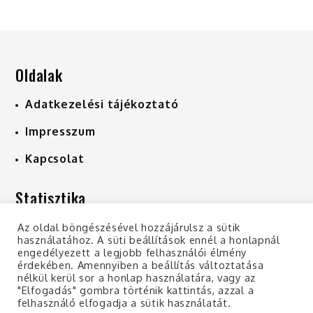
Oldalak
Adatkezelési tájékoztató
Impresszum
Kapcsolat
Statisztika
A szinonima szó oldalon már
1,302
db
Az oldal böngészésével hozzájárulsz a sütik
használatához. A süti beállítások ennél a honlapnál
szinonima érhető el.
engedélyezett a legjobb felhasználói élmény
érdekében. Amennyiben a beállítás változtatása
nélkül kerül sor a honlap használatára, vagy az
"Elfogadás" gombra történik kattintás, azzal a
felhasználó elfogadja a sütik használatát.