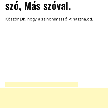
szó, Más szóval.
Köszönjük, hogy a szinonimaszó -t használod.