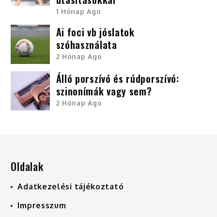
1 Hónap Ago
Ai foci vb jóslatok
szóhasználata
2 Hónap Ago
Álló porszívó és rúdporszívó:
szinonímák vagy sem?
2 Hónap Ago
Oldalak
Adatkezelési tájékoztató
Impresszum