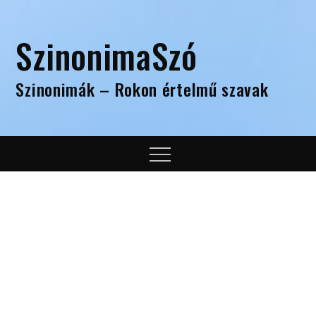
Skip
to
SzinonimaSzó
content
Szinonimák – Rokon értelmű szavak
Menu