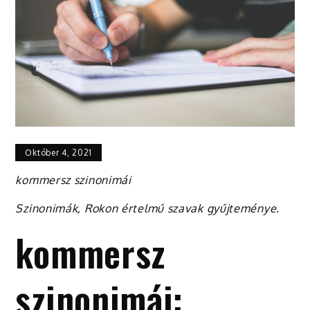
Október 4, 2021
kommersz szinonimái
Szinonimák, Rokon értelmű szavak gyűjteménye.
kommersz
szinonimái: