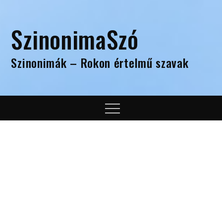
Skip
to
SzinonimaSzó
content
Szinonimák – Rokon értelmű szavak
Menu