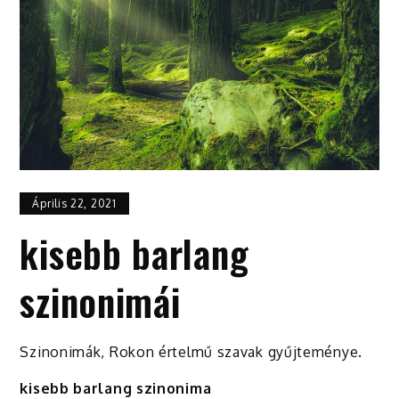
Április 22, 2021
kisebb barlang
szinonimái
Szinonimák, Rokon értelmű szavak gyűjteménye.
kisebb barlang szinonima