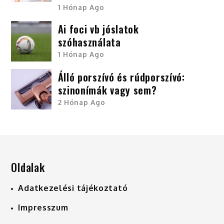
1 Hónap Ago
Ai foci vb jóslatok
szóhasználata
1 Hónap Ago
Álló porszívó és rúdporszívó:
szinonímák vagy sem?
2 Hónap Ago
Oldalak
Adatkezelési tájékoztató
Impresszum