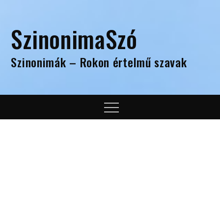
Skip
to
SzinonimaSzó
content
Szinonimák – Rokon értelmű szavak
Menu