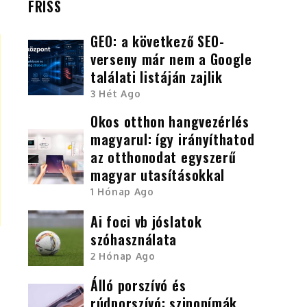
FRISS
GEO: a következő SEO-
verseny már nem a Google
találati listáján zajlik
3 Hét Ago
Okos otthon hangvezérlés
magyarul: így irányíthatod
az otthonodat egyszerű
magyar utasításokkal
1 Hónap Ago
Ai foci vb jóslatok
szóhasználata
2 Hónap Ago
Álló porszívó és
rúdporszívó: szinonímák