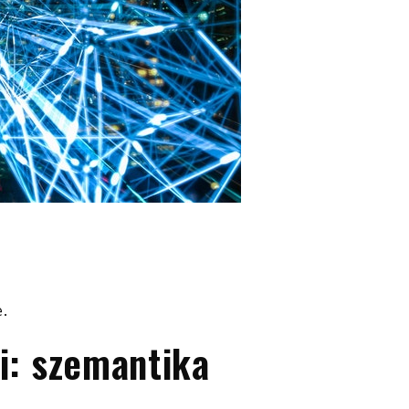
.
i: szemantika