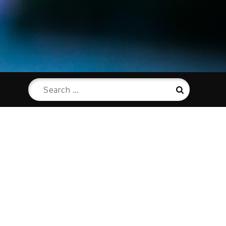
Search
Search
for: