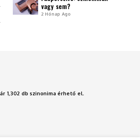
vagy sem?
I
2 Hónap Ago
már
1,302
db szinonima érhető el.