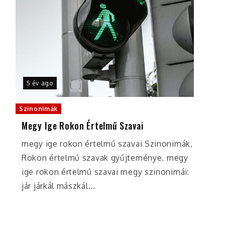
5 év ago
Szinonimák
Megy Ige Rokon Értelmű Szavai
megy ige rokon értelmű szavai Szinonimák,
Rokon értelmű szavak gyűjteménye. megy
ige rokon értelmű szavai megy szinonimái:
jár járkál mászkál...