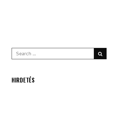
Search
Search
for:
HIRDETÉS