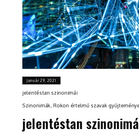
Január 29, 2021
jelentéstan szinonimái
Szinonimák, Rokon értelmű szavak gyűjteménye
jelentéstan szinonimá