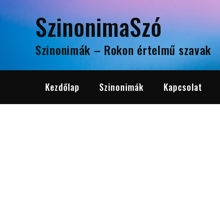
Skip
SzinonimaSzó
to
content
Szinonimák – Rokon értelmű szavak
Kezdőlap
Szinonimák
Kapcsolat