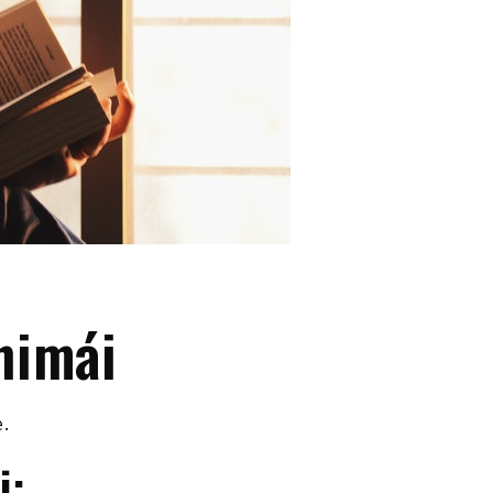
nimái
.
i: