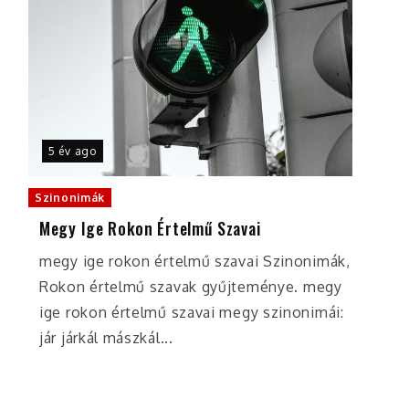
5 év ago
Szinonimák
Megy Ige Rokon Értelmű Szavai
megy ige rokon értelmű szavai Szinonimák,
Rokon értelmű szavak gyűjteménye. megy
ige rokon értelmű szavai megy szinonimái:
jár járkál mászkál...