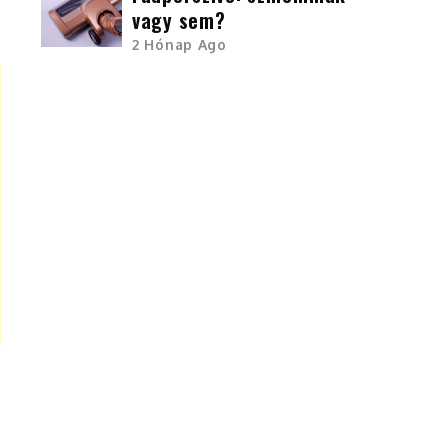
vagy sem?
2 Hónap Ago