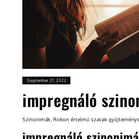
Szeptember 27, 2022
impregnáló szino
Szinonimák, Rokon értelmű szavak gyűjteménye
impregnáló szinonimá