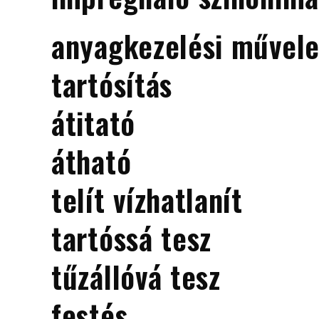
anyagkezelési művele
tartósítás
átitató
átható
telít vízhatlanít
tartóssá tesz
tűzállóvá tesz
festés