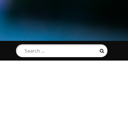
Search
Search
for: