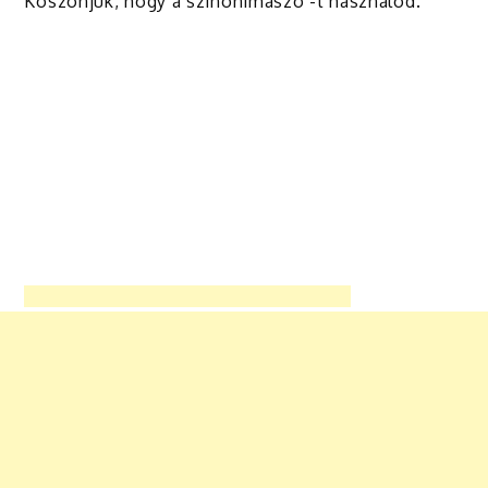
Köszönjük, hogy a szinonimaszó -t használod.