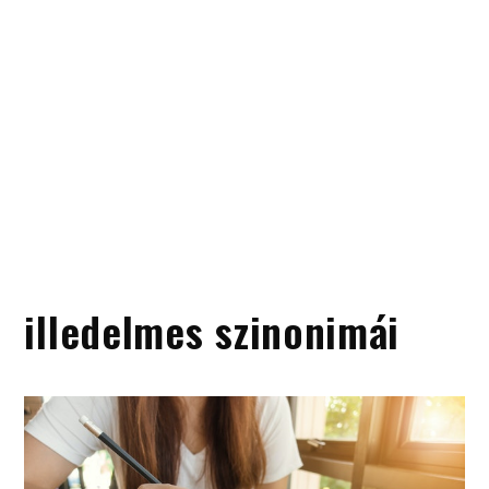
illedelmes szinonimái