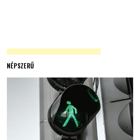
NÉPSZERŰ