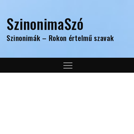
Skip
to
SzinonimaSzó
content
Szinonimák – Rokon értelmű szavak
Menu