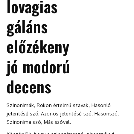
lovagias
gáláns
előzékeny
jó modorú
decens
Szinonimák, Rokon értelmű szavak, Hasonló
jelentésű szó, Azonos jelentésű szó, Hasonszó,
Szinonima szó, Más szóval.