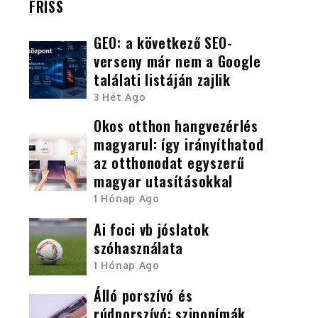
FRISS
GEO: a következő SEO-
verseny már nem a Google
találati listáján zajlik
3 Hét Ago
Okos otthon hangvezérlés
magyarul: így irányíthatod
az otthonodat egyszerű
magyar utasításokkal
1 Hónap Ago
Ai foci vb jóslatok
szóhasználata
1 Hónap Ago
Álló porszívó és
rúdporszívó: szinonímák