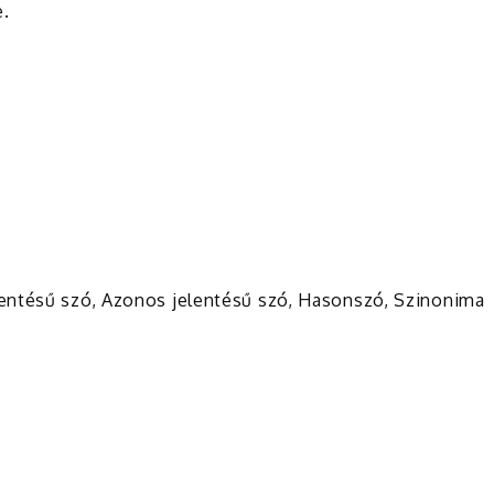
.
entésű szó, Azonos jelentésű szó, Hasonszó, Szinonima