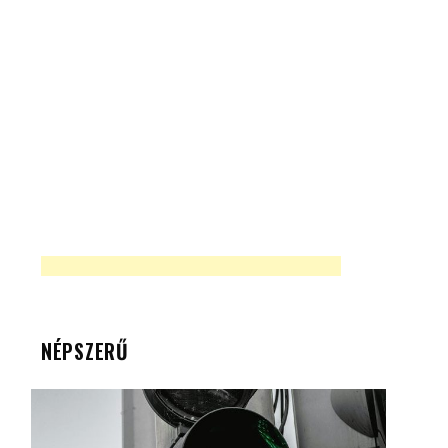
NÉPSZERŰ