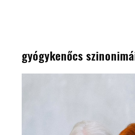
gyógykenőcs szinonimá