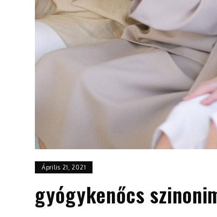
Április 21, 2021
gyógykenőcs szinoni