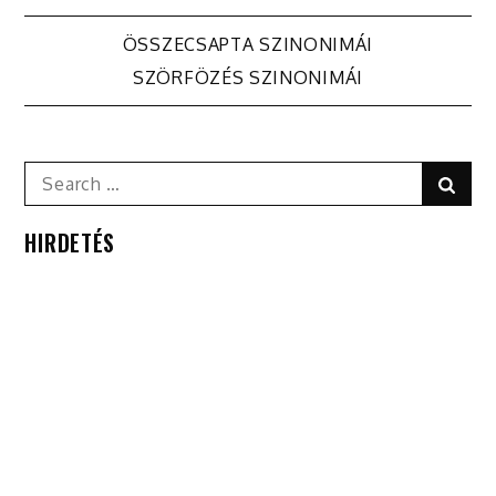
Bejegyzés
ÖSSZECSAPTA SZINONIMÁI
SZÖRFÖZÉS SZINONIMÁI
navigáció
Search
Sear
for:
HIRDETÉS