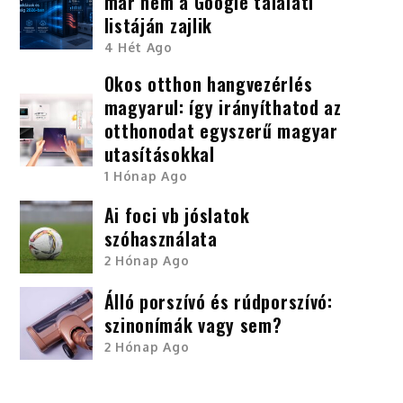
már nem a Google találati
listáján zajlik
4 Hét Ago
Okos otthon hangvezérlés
magyarul: így irányíthatod az
otthonodat egyszerű magyar
utasításokkal
1 Hónap Ago
Ai foci vb jóslatok
szóhasználata
2 Hónap Ago
Álló porszívó és rúdporszívó:
szinonímák vagy sem?
2 Hónap Ago