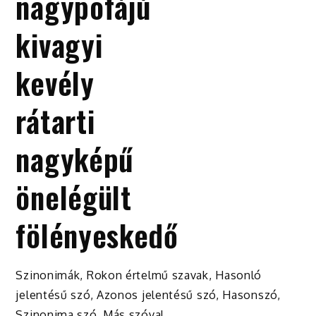
nagypofájú
kivagyi
kevély
rátarti
nagyképű
önelégült
fölényeskedő
Szinonimák, Rokon értelmű szavak, Hasonló
jelentésű szó, Azonos jelentésű szó, Hasonszó,
Szinonima szó, Más szóval.