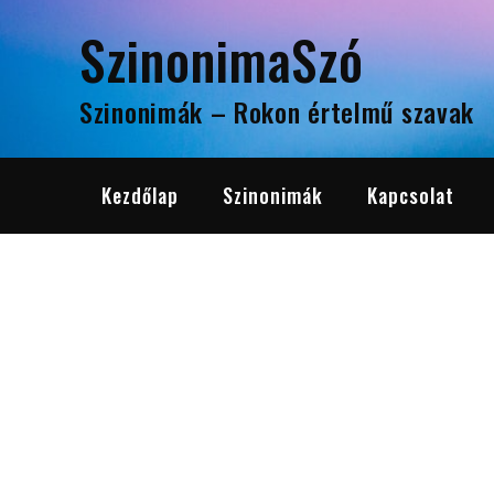
Skip
SzinonimaSzó
to
content
Szinonimák – Rokon értelmű szavak
Kezdőlap
Szinonimák
Kapcsolat