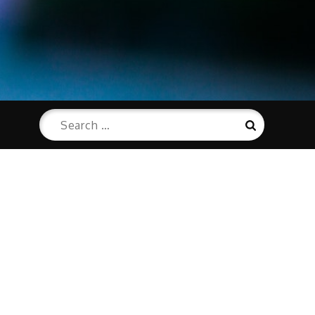
Search
Search
for: