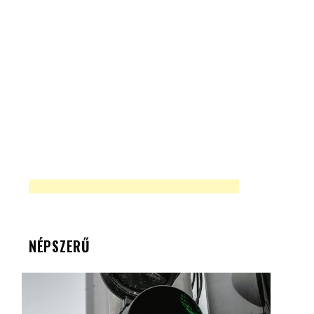
NÉPSZERŰ