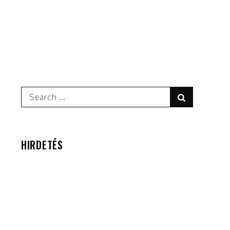
Search
Search
for:
HIRDETÉS