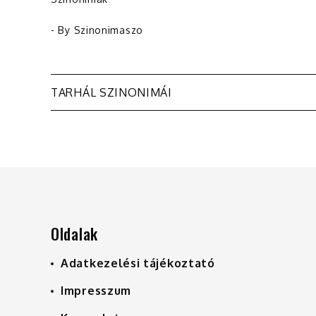
- By
Szinonimaszo
Bejegyzés
TARHÁL SZINONIMÁI
navigáció
Oldalak
Adatkezelési tájékoztató
Impresszum