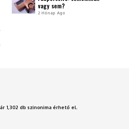
vagy sem?
2 Hónap Ago
I
már
1,302
db szinonima érhető el.