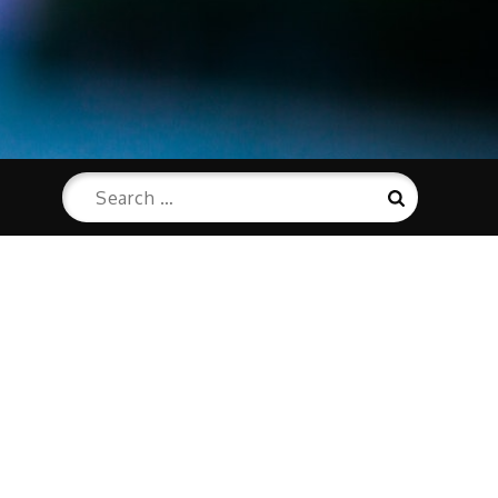
Search
Search
for: