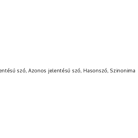
entésű szó, Azonos jelentésű szó, Hasonszó, Szinonima