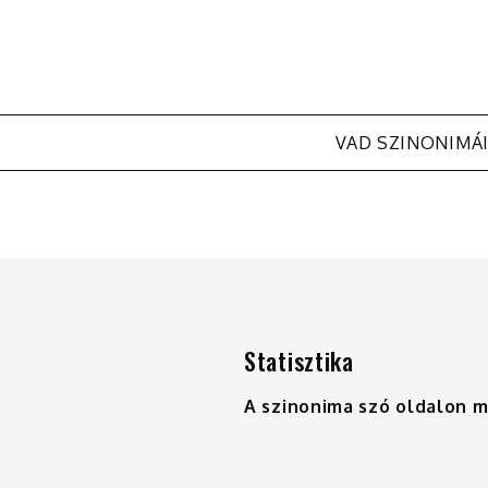
VAD SZINONIMÁ
Statisztika
A szinonima szó oldalon 