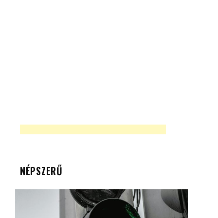
NÉPSZERŰ