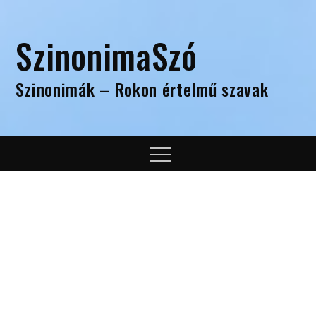
Skip
to
SzinonimaSzó
content
Szinonimák – Rokon értelmű szavak
Menu