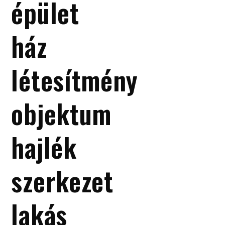
épület
ház
létesítmény
objektum
hajlék
szerkezet
lakás