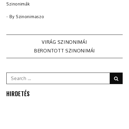
Szinonimák
- By
Szinonimaszo
Bejegyzés
VIRÁG SZINONIMÁI
BERONTOTT SZINONIMÁI
navigáció
Search
Sear
for:
HIRDETÉS