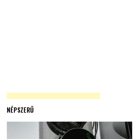
NÉPSZERŰ