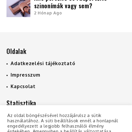
szinonímák vagy sem?
2 Hónap Ago
Oldalak
Adatkezelési tájékoztató
Impresszum
Kapcsolat
Statisztika
A szinonima szó oldalon már
1,302
db
Az oldal böngészésével hozzájárulsz a sütik
használatához. A süti beállítások ennél a honlapnál
szinonima érhető el.
engedélyezett a legjobb felhasználói élmény
érdekében. Amennyiben a beállítás változtatása