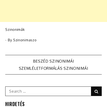
Szinonimák
- By
Szinonimaszo
Bejegyzés
BESZÉD SZINONIMÁI
SZEMLÉLETFORMÁLÁS SZINONIMÁI
navigáció
Search
Sear
for:
HIRDETÉS