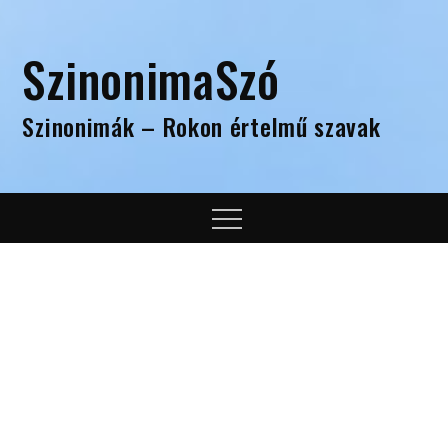
Skip
to
SzinonimaSzó
content
Szinonimák – Rokon értelmű szavak
Menu