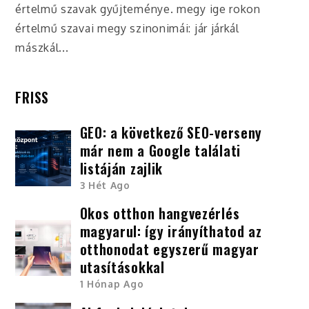
értelmű szavak gyűjteménye. megy ige rokon
értelmű szavai megy szinonimái: jár járkál
mászkál...
FRISS
GEO: a következő SEO-verseny
már nem a Google találati
listáján zajlik
3 Hét Ago
Okos otthon hangvezérlés
magyarul: így irányíthatod az
otthonodat egyszerű magyar
utasításokkal
1 Hónap Ago