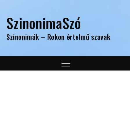
Skip
to
SzinonimaSzó
content
Szinonimák – Rokon értelmű szavak
Menu