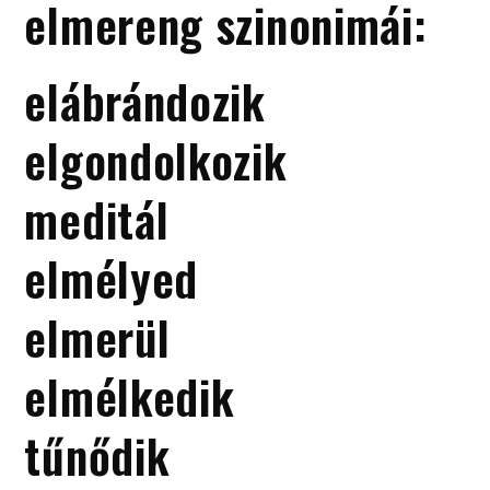
elmereng szinonimái:
elábrándozik
elgondolkozik
meditál
elmélyed
elmerül
elmélkedik
tűnődik