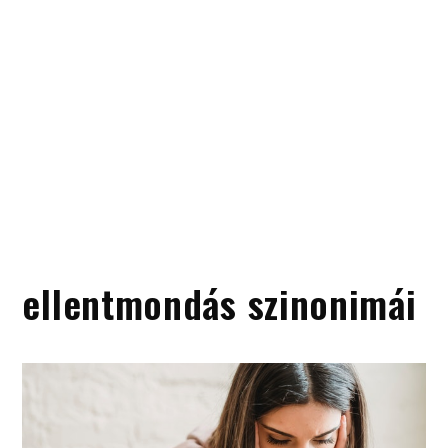
ellentmondás szinonimái