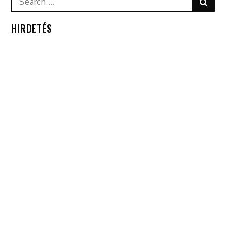
Sear
for:
HIRDETÉS