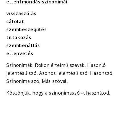
ellentmondás szinonimái:
visszaszólás
cáfolat
szembeszegülés
tiltakozás
szembenállás
ellenvetés
Szinonimák, Rokon értelmű szavak, Hasonló
jelentésű szó, Azonos jelentésű szó, Hasonszó,
Szinonima szó, Más szóval.
Köszönjük, hogy a szinonimaszó -t használod.