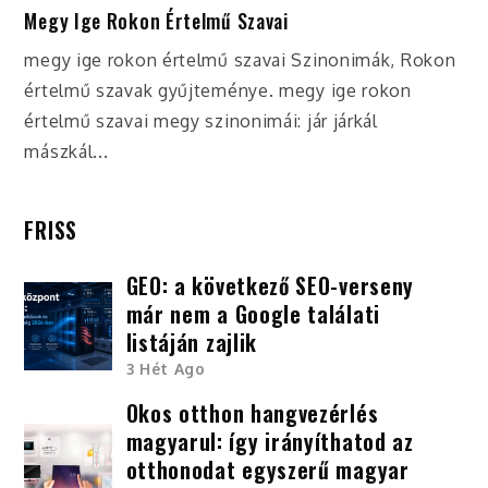
Megy Ige Rokon Értelmű Szavai
megy ige rokon értelmű szavai Szinonimák, Rokon
értelmű szavak gyűjteménye. megy ige rokon
értelmű szavai megy szinonimái: jár járkál
mászkál...
FRISS
GEO: a következő SEO-verseny
már nem a Google találati
listáján zajlik
3 Hét Ago
Okos otthon hangvezérlés
magyarul: így irányíthatod az
otthonodat egyszerű magyar