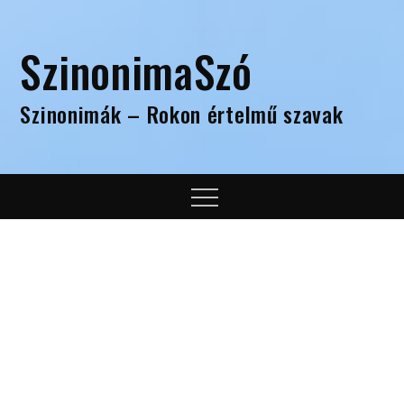
Skip
to
SzinonimaSzó
content
Szinonimák – Rokon értelmű szavak
Menu