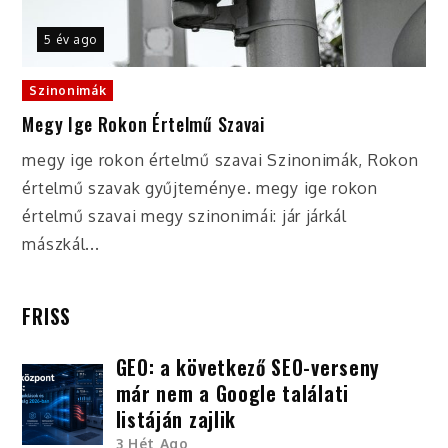
5 év ago
Szinonimák
Megy Ige Rokon Értelmű Szavai
megy ige rokon értelmű szavai Szinonimák, Rokon
értelmű szavak gyűjteménye. megy ige rokon
értelmű szavai megy szinonimái: jár járkál
mászkál...
FRISS
GEO: a következő SEO-verseny
már nem a Google találati
listáján zajlik
3 Hét Ago