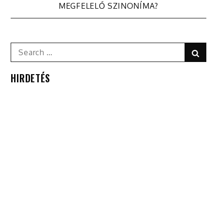
MEGFELELŐ SZINONÍMA?
navigáció
Search
Sear
for:
HIRDETÉS