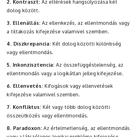
2. Kontraszt:
Az eltérések hangsúlyozása két
dolog között.
3. Ellenállás:
Az ellenkezés, az ellentmondás vagy
a tiltakozás kifejezése valamivel szemben.
4. Diszkrepancia:
Két dolog közötti különbség
vagy ellentmondás.
5. Inkonzisztencia:
Az összefüggéstelenség, az
ellentmondás vagy a logikátlan jelleg kifejezése.
6. Ellenvetés:
Kifogások vagy ellenvetések
kifejezése valamivel szemben.
7. Konfliktus:
Két vagy több dolog közötti
összeütközés vagy ellentmondás.
8. Paradoxon:
Az értelmetlenség, az ellentmondás
vagy a látszólagos logikai probléma kifejezése.