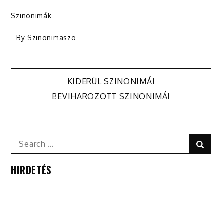
Szinonimák
- By
Szinonimaszo
Bejegyzés
KIDERÜL SZINONIMÁI
BEVIHAROZOTT SZINONIMÁI
navigáció
Search
Sear
for:
HIRDETÉS