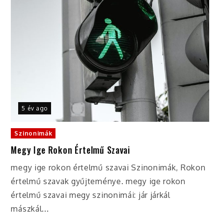
5 év ago
Szinonimák
Megy Ige Rokon Értelmű Szavai
megy ige rokon értelmű szavai Szinonimák, Rokon
értelmű szavak gyűjteménye. megy ige rokon
értelmű szavai megy szinonimái: jár járkál
mászkál...