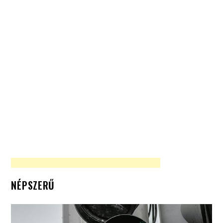
NÉPSZERŰ