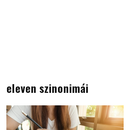
eleven szinonimái