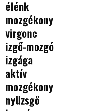
élénk
mozgékony
virgonc
izgő-mozgó
izgága
aktív
mozgékony
nyüzsgő