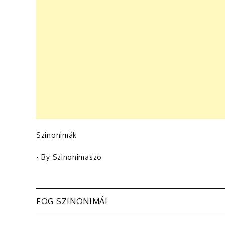
Szinonimák
- By
Szinonimaszo
Bejegyzés
FOG SZINONIMÁI