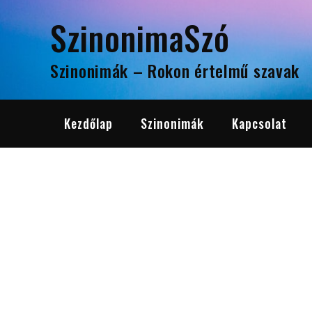
Skip
SzinonimaSzó
to
content
Szinonimák – Rokon értelmű szavak
Kezdőlap
Szinonimák
Kapcsolat