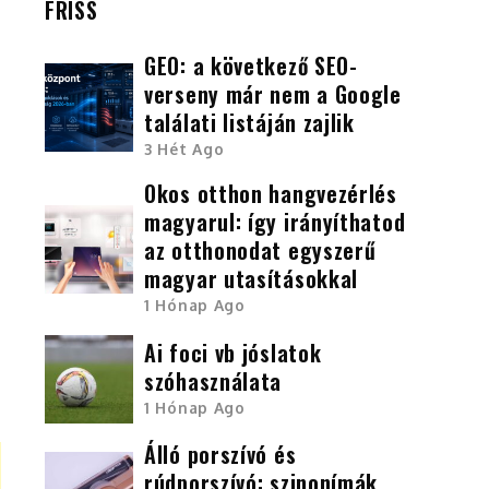
FRISS
GEO: a következő SEO-
verseny már nem a Google
találati listáján zajlik
3 Hét Ago
Okos otthon hangvezérlés
magyarul: így irányíthatod
az otthonodat egyszerű
magyar utasításokkal
1 Hónap Ago
Ai foci vb jóslatok
szóhasználata
1 Hónap Ago
Álló porszívó és
rúdporszívó: szinonímák