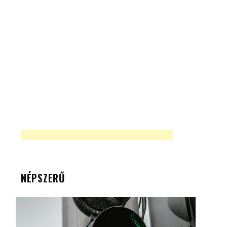
NÉPSZERŰ