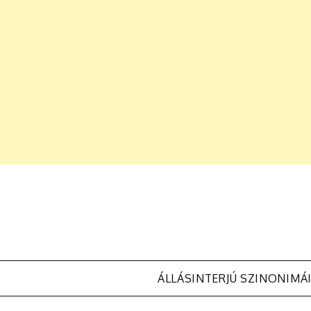
ÁLLÁSINTERJÚ SZINONIMÁ