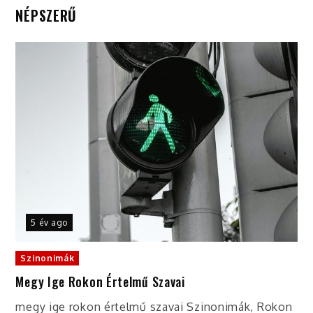
NÉPSZERŰ
5 év ago
Szinonimák
Megy Ige Rokon Értelmű Szavai
megy ige rokon értelmű szavai Szinonimák, Rokon