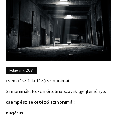
Február 7, 2021
csempész feketéző szinonimái
Szinonimák, Rokon értelmű szavak gyűjteménye.
csempész feketéző szinonimái:
dugárus