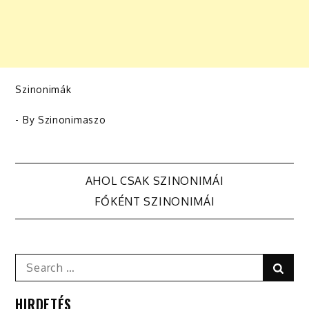
Szinonimák
- By
Szinonimaszo
Bejegyzés
AHOL CSAK SZINONIMÁI
FŐKÉNT SZINONIMÁI
navigáció
Search
Sear
for:
HIRDETÉS