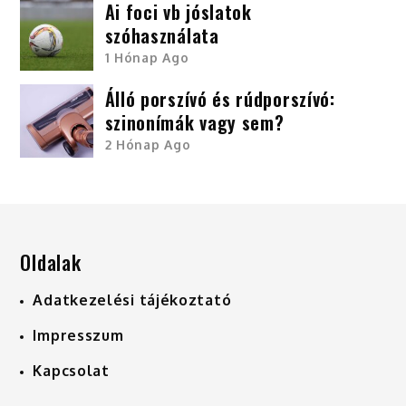
Ai foci vb jóslatok
szóhasználata
1 Hónap Ago
Álló porszívó és rúdporszívó:
szinonímák vagy sem?
2 Hónap Ago
Oldalak
Adatkezelési tájékoztató
Impresszum
Kapcsolat