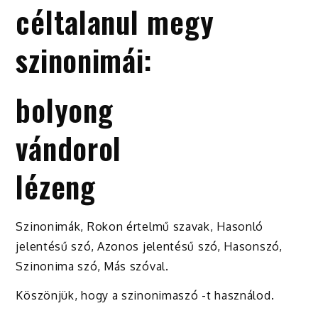
céltalanul megy
szinonimái:
bolyong
vándorol
lézeng
Szinonimák, Rokon értelmű szavak, Hasonló
jelentésű szó, Azonos jelentésű szó, Hasonszó,
Szinonima szó, Más szóval.
Köszönjük, hogy a szinonimaszó -t használod.