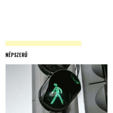
NÉPSZERŰ