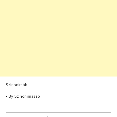
Szinonimák
- By
Szinonimaszo