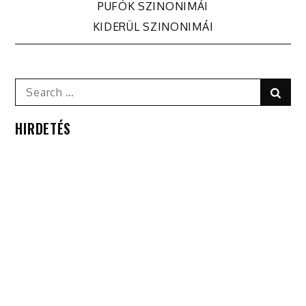
Bejegyzés
PUFÓK SZINONIMÁI
KIDERÜL SZINONIMÁI
navigáció
Search
Sear
for:
HIRDETÉS