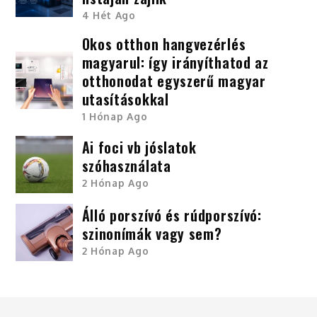
4 Hét Ago
Okos otthon hangvezérlés
magyarul: így irányíthatod az
otthonodat egyszerű magyar
utasításokkal
1 Hónap Ago
Ai foci vb jóslatok
szóhasználata
2 Hónap Ago
Álló porszívó és rúdporszívó:
szinonímák vagy sem?
2 Hónap Ago