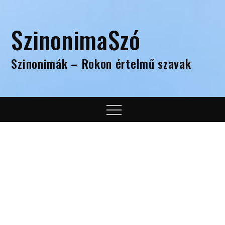
Skip
to
SzinonimaSzó
content
Szinonimák – Rokon értelmű szavak
Menu