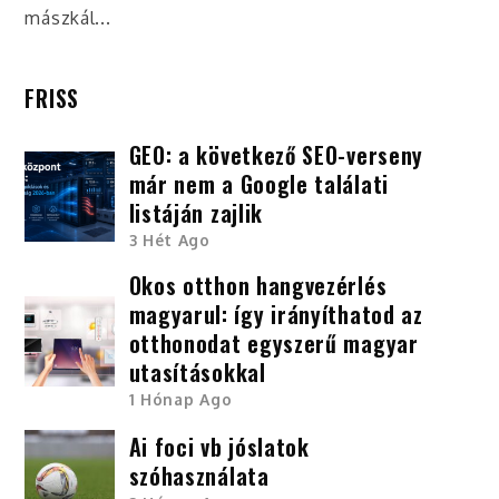
mászkál...
FRISS
GEO: a következő SEO-verseny
már nem a Google találati
listáján zajlik
3 Hét Ago
Okos otthon hangvezérlés
magyarul: így irányíthatod az
otthonodat egyszerű magyar
utasításokkal
1 Hónap Ago
Ai foci vb jóslatok
szóhasználata