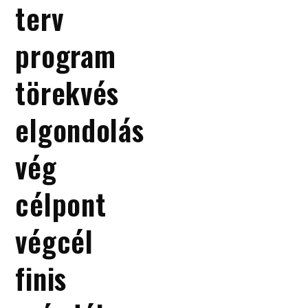
terv
program
törekvés
elgondolás
vég
célpont
végcél
finis