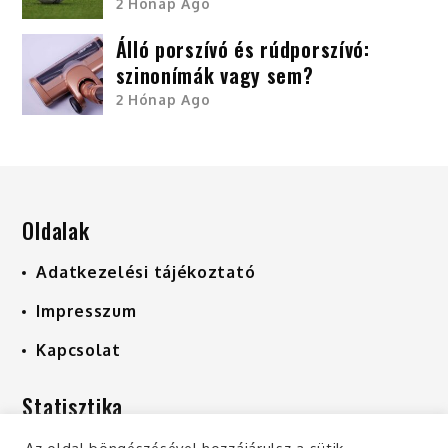
2 Hónap Ago
Álló porszívó és rúdporszívó:
szinonímák vagy sem?
2 Hónap Ago
Oldalak
Adatkezelési tájékoztató
Impresszum
Kapcsolat
Statisztika
A szinonima szó oldalon már
1,302
db