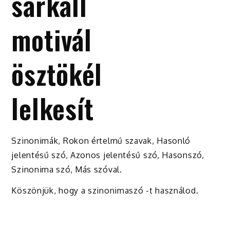
sarkall
motivál
ösztökél
lelkesít
Szinonimák, Rokon értelmű szavak, Hasonló
jelentésű szó, Azonos jelentésű szó, Hasonszó,
Szinonima szó, Más szóval.
Köszönjük, hogy a szinonimaszó -t használod.