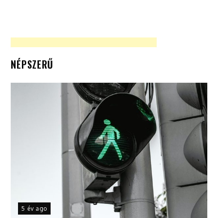
NÉPSZERŰ
5 év ago