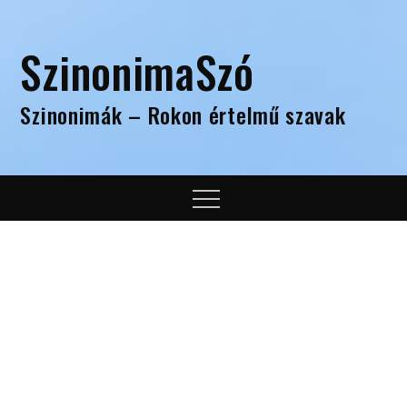
Skip
to
SzinonimaSzó
content
Szinonimák – Rokon értelmű szavak
Menu