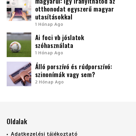
magyarul: így irányíthatod az
otthonodat egyszerű magyar
utasításokkal
1 Hónap Ago
Ai foci vb jóslatok
szóhasználata
1 Hónap Ago
Álló porszívó és rúdporszívó:
szinonímák vagy sem?
2 Hónap Ago
Oldalak
Adatkezelési tájékoztató