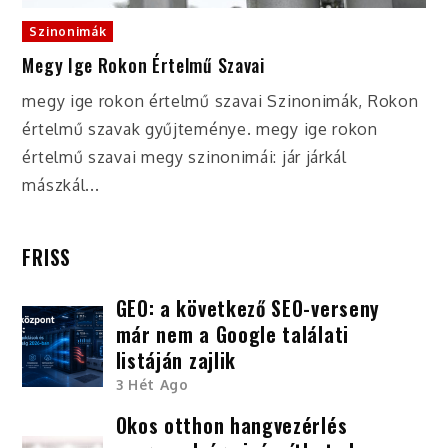
Szinonimák
Megy Ige Rokon Értelmű Szavai
megy ige rokon értelmű szavai Szinonimák, Rokon
értelmű szavak gyűjteménye. megy ige rokon
értelmű szavai megy szinonimái: jár járkál
mászkál...
FRISS
GEO: a következő SEO-verseny
már nem a Google találati
listáján zajlik
3 Hét Ago
Okos otthon hangvezérlés