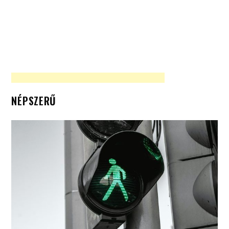
NÉPSZERŰ