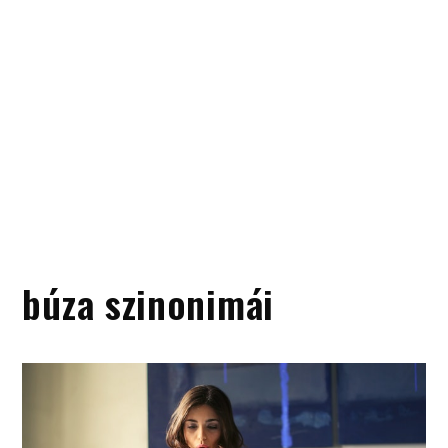
búza szinonimái