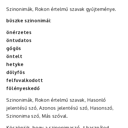
Szinonimák, Rokon értelmű szavak gyűjteménye.
büszke szinonimái:
önérzetes
öntudatos
gőgös
öntelt
hetyke
dölyfös
felfuvalkodott
fölényeskedő
Szinonimák, Rokon értelmű szavak, Hasonló
jelentésű szó, Azonos jelentésű szó, Hasonszó,
Szinonima szó, Más szóval.
Köszönjük, hogy a szinonimaszó -t használod.