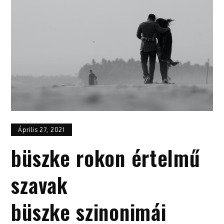
Április 27, 2021
büszke rokon értelmű
szavak
büszke szinonimái