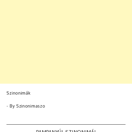
Szinonimák
- By
Szinonimaszo
PAMPANYÚL SZINONIMÁI