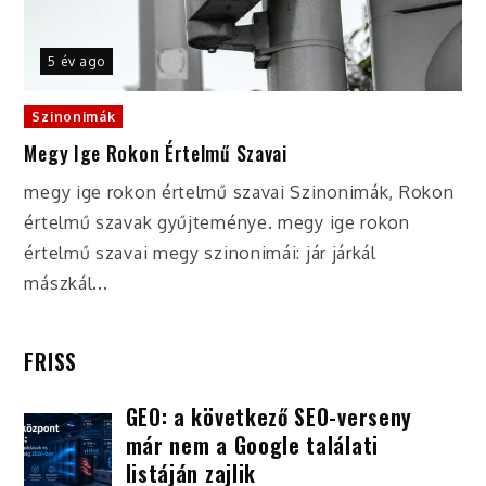
5 év ago
Szinonimák
Megy Ige Rokon Értelmű Szavai
megy ige rokon értelmű szavai Szinonimák, Rokon
értelmű szavak gyűjteménye. megy ige rokon
értelmű szavai megy szinonimái: jár járkál
mászkál...
FRISS
GEO: a következő SEO-verseny
már nem a Google találati
listáján zajlik