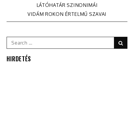
Bejegyzés
LÁTÓHATÁR SZINONIMÁI
VIDÁM ROKON ÉRTELMŰ SZAVAI
navigáció
Search
Sear
for:
HIRDETÉS