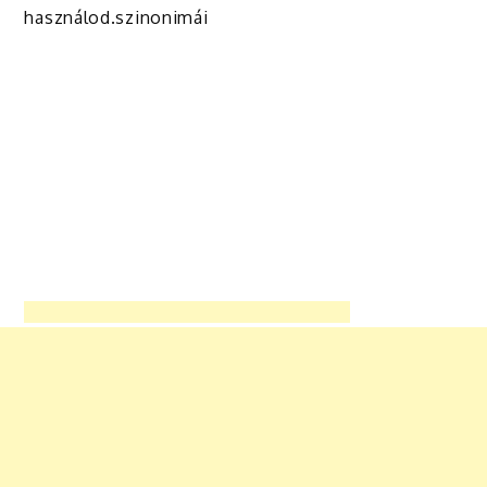
használod.szinonimái