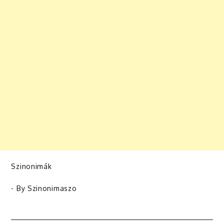
Szinonimák
- By
Szinonimaszo