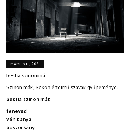
Március 16, 2021
bestia szinonimái
Szinonimák, Rokon értelmű szavak gyűjteménye.
bestia szinonimái:
fenevad
vén banya
boszorkány