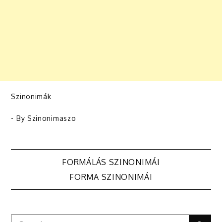
Szinonimák
- By
Szinonimaszo
Bejegyzés
FORMÁLÁS SZINONIMÁI
FORMA SZINONIMÁI
navigáció
Search