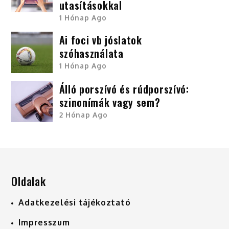
utasításokkal
1 Hónap Ago
Ai foci vb jóslatok
szóhasználata
1 Hónap Ago
Álló porszívó és rúdporszívó:
szinonímák vagy sem?
2 Hónap Ago
Oldalak
Adatkezelési tájékoztató
Impresszum