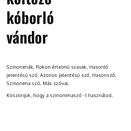
kóborló
vándor
Szinonimák, Rokon értelmű szavak, Hasonló
jelentésű szó, Azonos jelentésű szó, Hasonszó,
Szinonima szó, Más szóval.
Köszönjük, hogy a szinonimaszó -t használod.