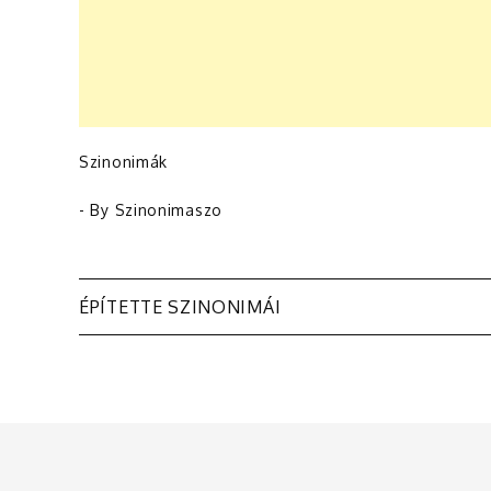
Szinonimák
- By
Szinonimaszo
Bejegyzés
ÉPÍTETTE SZINONIMÁI
navigáció