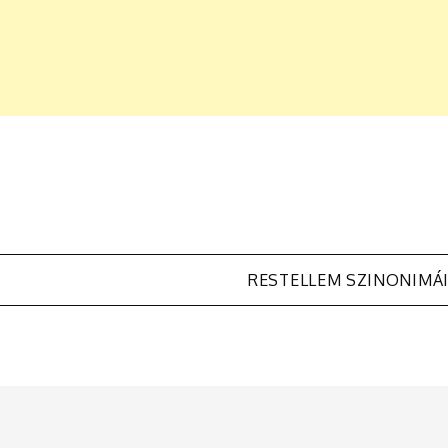
RESTELLEM SZINONIMÁ