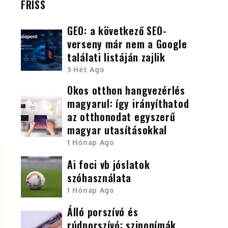
FRISS
GEO: a következő SEO-
verseny már nem a Google
találati listáján zajlik
3 Hét Ago
Okos otthon hangvezérlés
magyarul: így irányíthatod
az otthonodat egyszerű
magyar utasításokkal
1 Hónap Ago
Ai foci vb jóslatok
szóhasználata
1 Hónap Ago
Álló porszívó és
rúdporszívó: szinonímák