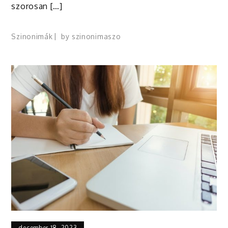
szorosan […]
Szinonimák
by
szinonimaszo
december 18, 2023