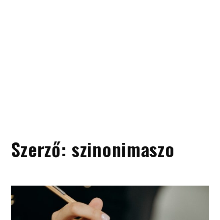
Szerző:
szinonimaszo