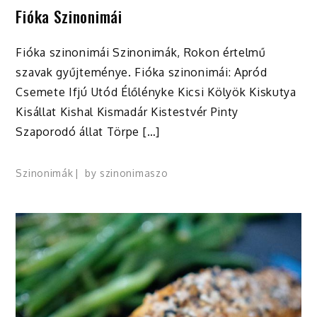
Fióka Szinonimái
Fióka szinonimái Szinonimák, Rokon értelmű
szavak gyűjteménye. Fióka szinonimái: Apród
Csemete Ifjú Utód Élőlényke Kicsi Kölyök Kiskutya
Kisállat Kishal Kismadár Kistestvér Pinty
Szaporodó állat Törpe […]
Szinonimák
by
szinonimaszo