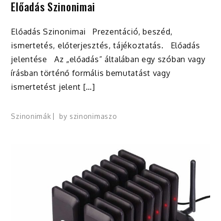
Előadás Szinonimai
Előadás Szinonimai Prezentáció, beszéd,
ismertetés, előterjesztés, tájékoztatás. Előadás
jelentése Az „előadás” általában egy szóban vagy
írásban történő formális bemutatást vagy
ismertetést jelent […]
Szinonimák
by
szinonimaszo