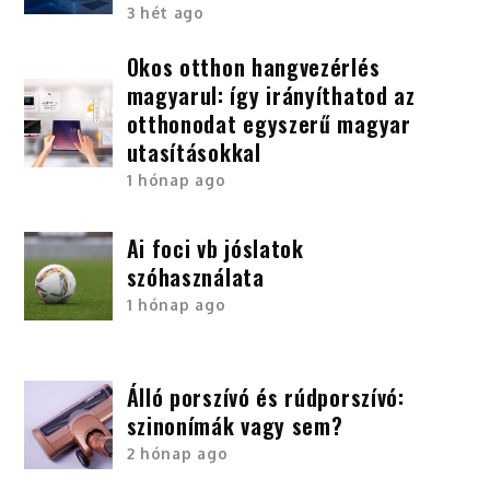
3 hét ago
Okos otthon hangvezérlés
magyarul: így irányíthatod az
otthonodat egyszerű magyar
utasításokkal
1 hónap ago
Ai foci vb jóslatok
szóhasználata
1 hónap ago
Álló porszívó és rúdporszívó:
szinonímák vagy sem?
2 hónap ago