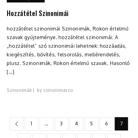
Hozzátétel Szinonimái
hozzátétel szinonimái Szinonimák, Rokon értelmű
szavak gyűjteménye. hozzátétel szinonimái: A
„hozzátétel” szó szinonimái lehetnek: hozzáadás,
kiegészítés, bővítés, felsorolás, mellérendelés,
plusz. Szinonimák, Rokon értelmű szavak, Hasonló
[…]
Szinonimák
by
szinonimaszo
Bejegyzések
1
…
3
4
5
6
7