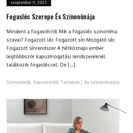
szeptember 11, 2023
Fogasléc Szerepe És Szinonímája
Mindent a fogaslécről Mik a fogasléc szinoníma
szavai? Fogazott léc Fogazott sín Mozgató léc
Fogazott sínrendszer A hétköznapi ember
legtöbbször kapuzmogatási rendszereknél
találkozik fogasléccel. De […]
Szinonimák
,
Szponzorált Tartalom
by
szinonimaszo