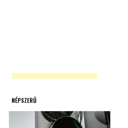
NÉPSZERŰ