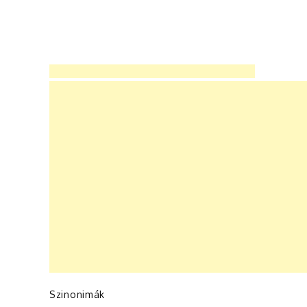
Szinonimák