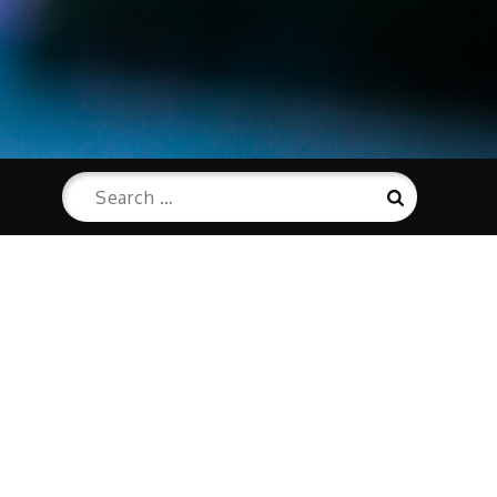
Search
Search
for: