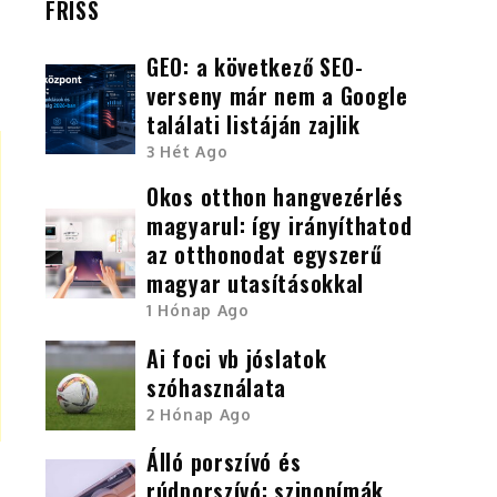
FRISS
GEO: a következő SEO-
verseny már nem a Google
találati listáján zajlik
3 Hét Ago
Okos otthon hangvezérlés
magyarul: így irányíthatod
az otthonodat egyszerű
magyar utasításokkal
1 Hónap Ago
Ai foci vb jóslatok
szóhasználata
2 Hónap Ago
Álló porszívó és
rúdporszívó: szinonímák