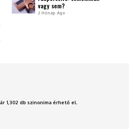
vagy sem?
2 Hónap Ago
I
már
1,302
db szinonima érhető el.