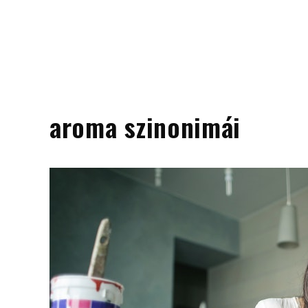
aroma szinonimái