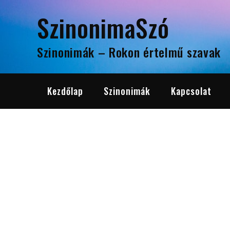
Skip
SzinonimaSzó
to
content
Szinonimák – Rokon értelmű szavak
Kezdőlap
Szinonimák
Kapcsolat