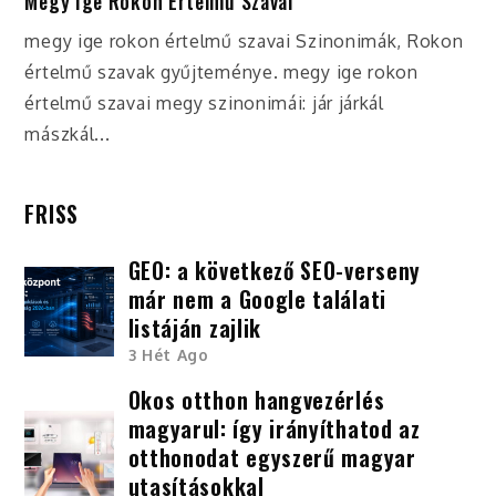
Megy Ige Rokon Értelmű Szavai
megy ige rokon értelmű szavai Szinonimák, Rokon
értelmű szavak gyűjteménye. megy ige rokon
értelmű szavai megy szinonimái: jár járkál
mászkál...
FRISS
GEO: a következő SEO-verseny
már nem a Google találati
listáján zajlik
3 Hét Ago
Okos otthon hangvezérlés
magyarul: így irányíthatod az
otthonodat egyszerű magyar
utasításokkal