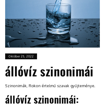
Október 25, 2022
állóvíz szinonimái
Szinonimák, Rokon értelmű szavak gyűjteménye.
állóvíz szinonimái: