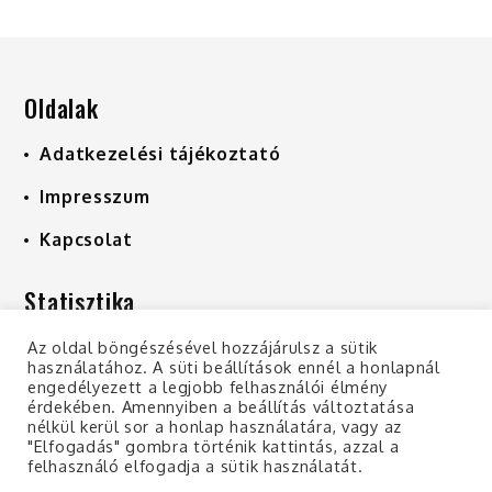
Oldalak
Adatkezelési tájékoztató
Impresszum
Kapcsolat
Statisztika
A szinonima szó oldalon már
1,302
db
Az oldal böngészésével hozzájárulsz a sütik
használatához. A süti beállítások ennél a honlapnál
szinonima érhető el.
engedélyezett a legjobb felhasználói élmény
érdekében. Amennyiben a beállítás változtatása
nélkül kerül sor a honlap használatára, vagy az
"Elfogadás" gombra történik kattintás, azzal a
felhasználó elfogadja a sütik használatát.
Copyright © 2019 | All Rights Reserved |