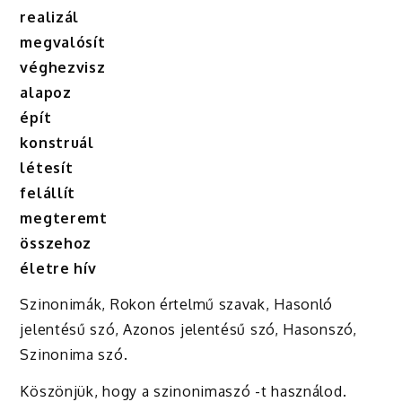
realizál
megvalósít
véghezvisz
alapoz
épít
konstruál
létesít
felállít
megteremt
összehoz
életre hív
Szinonimák, Rokon értelmű szavak, Hasonló
jelentésű szó, Azonos jelentésű szó, Hasonszó,
Szinonima szó.
Köszönjük, hogy a szinonimaszó -t használod.