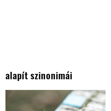
alapít szinonimái