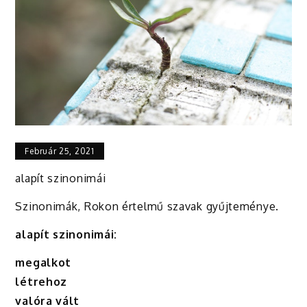
Február 25, 2021
alapít szinonimái
Szinonimák, Rokon értelmű szavak gyűjteménye.
alapít szinonimái:
megalkot
létrehoz
valóra vált