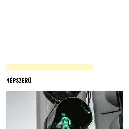
NÉPSZERŰ