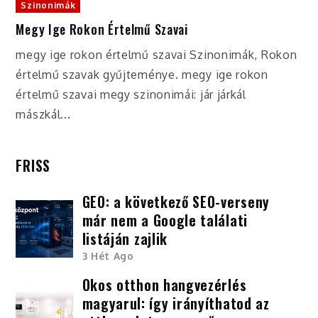
Szinonimák
Megy Ige Rokon Értelmű Szavai
megy ige rokon értelmű szavai Szinonimák, Rokon
értelmű szavak gyűjteménye. megy ige rokon
értelmű szavai megy szinonimái: jár járkál
mászkál...
FRISS
GEO: a következő SEO-verseny
már nem a Google találati
listáján zajlik
3 Hét Ago
Okos otthon hangvezérlés
magyarul: így irányíthatod az