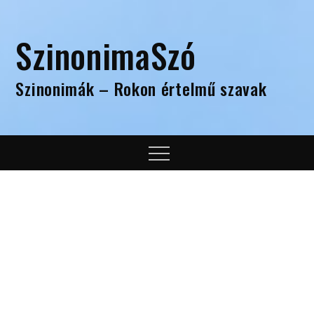
Skip
to
SzinonimaSzó
content
Szinonimák – Rokon értelmű szavak
Menu