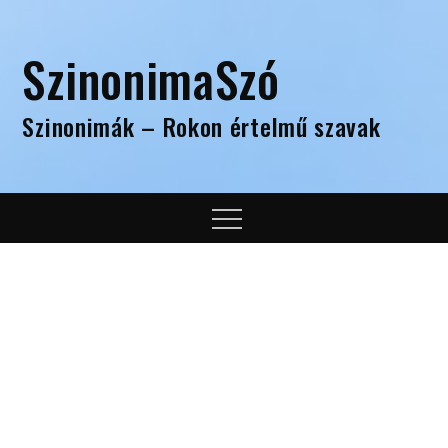
Skip
to
SzinonimaSzó
content
Szinonimák – Rokon értelmű szavak
Menu