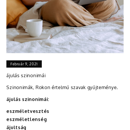
Február 9, 2021
ájulás szinonimái
Szinonimák, Rokon értelmű szavak gyűjteménye.
ájulás szinonimái:
eszméletvesztés
eszméletlenség
ájultság