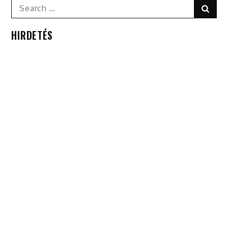
Search
Sear
for:
HIRDETÉS