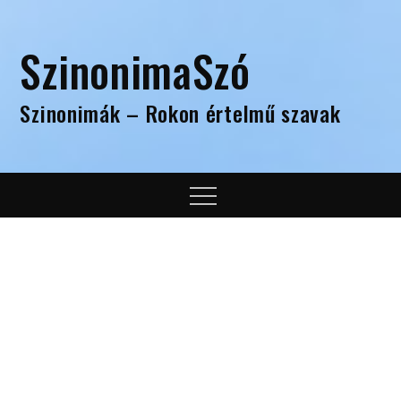
Skip
to
SzinonimaSzó
content
Szinonimák – Rokon értelmű szavak
Menu