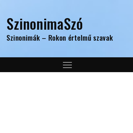
Skip
to
SzinonimaSzó
content
Szinonimák – Rokon értelmű szavak
Menu