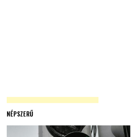
NÉPSZERŰ