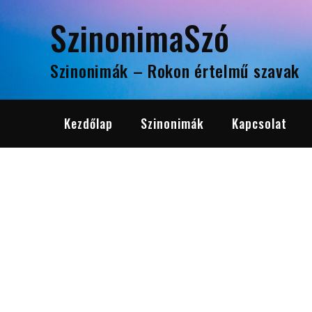
Skip
SzinonimaSzó
to
content
Szinonimák – Rokon értelmű szavak
Kezdőlap
Szinonimák
Kapcsolat