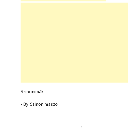
Szinonimák
- By
Szinonimaszo