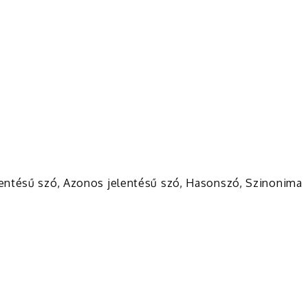
entésű szó, Azonos jelentésű szó, Hasonszó, Szinonima