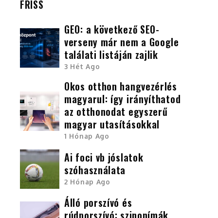
FRISS
GEO: a következő SEO-
verseny már nem a Google
találati listáján zajlik
3 Hét Ago
Okos otthon hangvezérlés
magyarul: így irányíthatod
az otthonodat egyszerű
magyar utasításokkal
1 Hónap Ago
Ai foci vb jóslatok
szóhasználata
2 Hónap Ago
Álló porszívó és
rúdporszívó: szinonímák