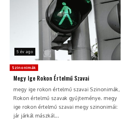
5 év ago
Szinonimák
Megy Ige Rokon Értelmű Szavai
megy ige rokon értelmű szavai Szinonimák,
Rokon értelmű szavak gyűjteménye. megy
ige rokon értelmű szavai megy szinonimái:
jár járkál mászkál...