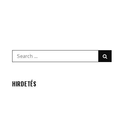
Search
Search
for:
HIRDETÉS