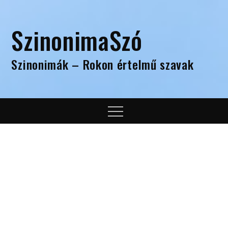
Skip
to
SzinonimaSzó
content
Szinonimák – Rokon értelmű szavak
Menu