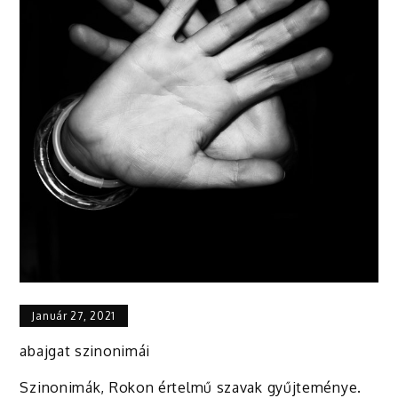
Január 27, 2021
abajgat szinonimái
Szinonimák, Rokon értelmű szavak gyűjteménye.