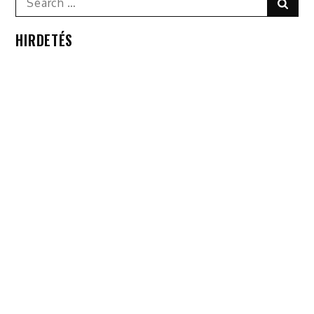
Sear
for:
HIRDETÉS