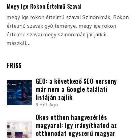
Megy Ige Rokon Értelmű Szavai
megy ige rokon értelmű szavai Szinonimák, Rokon
értelmű szavak gyűjteménye. megy ige rokon
értelmű szavai megy szinonimái: jár járkál
mászkál...
FRISS
GEO: a következő SEO-verseny
már nem a Google találati
listáján zajlik
3 Hét Ago
Okos otthon hangvezérlés
magyarul: így irányíthatod az
otthonodat egyszerű magyar