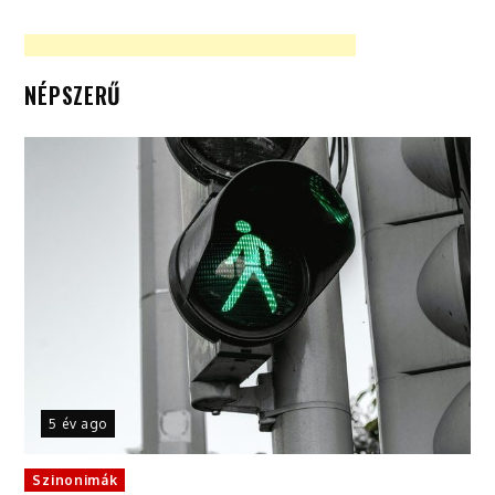
NÉPSZERŰ
5 év ago
Szinonimák