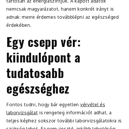
tartósan az energiaszintjük. A kapott adatok
nemcsak magyarázatot, hanem konkrét irányt is
adnak: merre érdemes továbblépni az egészséged
érdekében.
Egy csepp vér:
kiindulópont a
tudatosabb
egészséghez
Fontos tudni, hogy bár egyetlen
vérvétel és
laborvizsgálat
is rengeteg információt adhat, a
teljes képhez sokszor további laborvizsgálatokra is
szükség lehet. Ez nem ijesztő, inkább lehetőség: