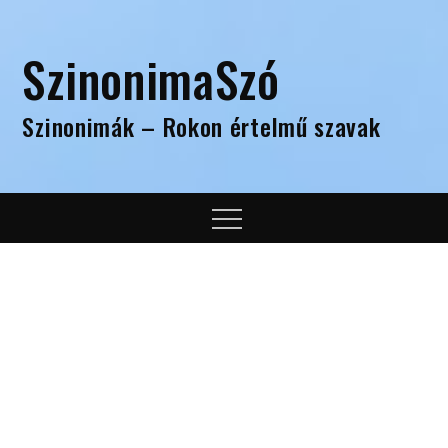
Skip
to
SzinonimaSzó
content
Szinonimák – Rokon értelmű szavak
Menu