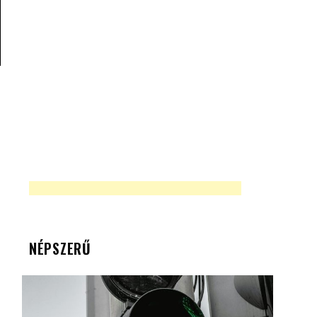
NÉPSZERŰ