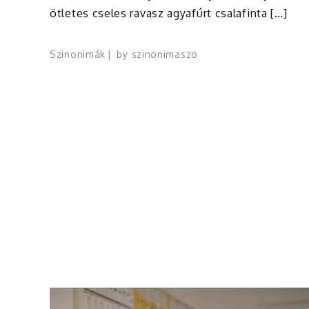
ötletes cseles ravasz agyafúrt csalafinta […]
Szinonimák
by
szinonimaszo