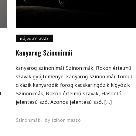
május 29, 2022
Kanyarog Szinonimái
kanyarog szinonimái Szinonimák, Rokon értelmű
szavak gyűjteménye. kanyarog szinonimái: fordul
cikázik kanyarodik forog kacskaringózik kígyózik
l
Szinonimák, Rokon értelmű szavak, Hasonló
jelentésű szó, Azonos jelentésű szó, […]
Szinonimák
by
szinonimaszo