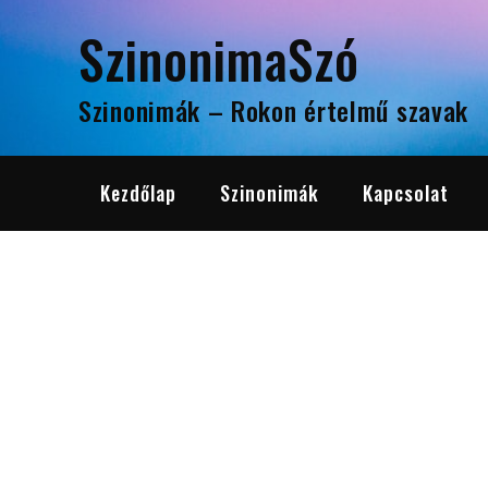
Skip
SzinonimaSzó
to
content
Szinonimák – Rokon értelmű szavak
Kezdőlap
Szinonimák
Kapcsolat