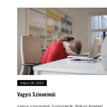
május 28, 2022
Vagyis Szinonimái
vagyis szinonimái Szinonimák, Rokon értelmű