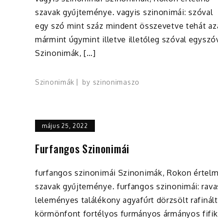
szavak gyűjteménye. vagyis szinonimái: szóval
egy szó mint száz mindent összevetve tehát az
mármint úgymint illetve illetőleg szóval egyszó
Szinonimák, […]
Szinonimák
by
szinonimaszo
május 25, 2022
Furfangos Szinonimái
furfangos szinonimái Szinonimák, Rokon értel
szavak gyűjteménye. furfangos szinonimái: rava
leleményes találékony agyafúrt dörzsölt rafinált
körmönfont fortélyos furmányos ármányos fifi