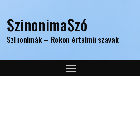
Skip
to
SzinonimaSzó
content
Szinonimák – Rokon értelmű szavak
Menu