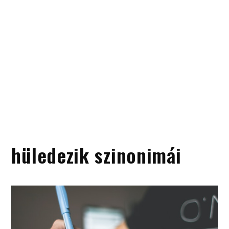
hüledezik szinonimái