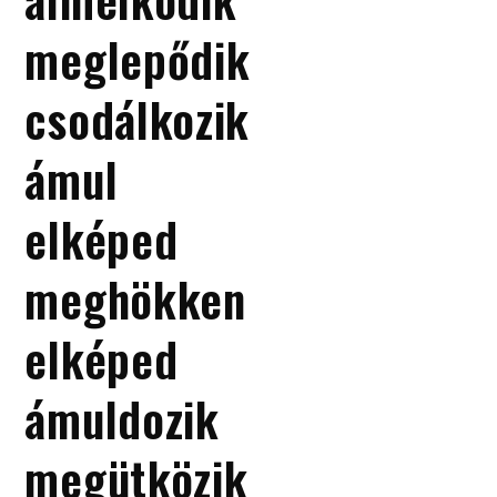
meglepődik
csodálkozik
ámul
elképed
meghökken
elképed
ámuldozik
megütközik