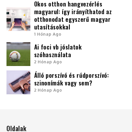
Okos otthon hangvezérlés
magyarul: így irányíthatod az
otthonodat egyszerű magyar
utasításokkal
1 Hónap Ago
Ai foci vb jóslatok
szóhasználata
2 Hónap Ago
Álló porszívó és rúdporszívó:
szinonímák vagy sem?
2 Hónap Ago
Oldalak