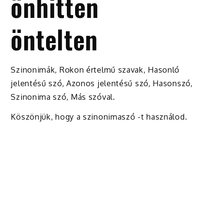
önhitten
öntelten
Szinonimák, Rokon értelmű szavak, Hasonló
jelentésű szó, Azonos jelentésű szó, Hasonszó,
Szinonima szó, Más szóval.
Köszönjük, hogy a szinonimaszó -t használod.